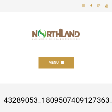
MENU
43289053_1809507409127363