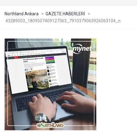
Northland Ankara
>
GAZETE HABERLERİ
>
43289053_1809507409127363_7910379063926063104_n