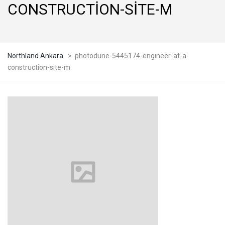
CONSTRUCTION-SITE-M
Northland Ankara
>
photodune-5445174-engineer-at-a-
construction-site-m