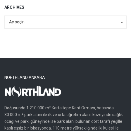
ARCHIVES
Archives
Archives
Ay seçin
NORTHLAND ANKARA
Doğusunda 1.210.000 m² Kartaltepe Kent Ormanı, batısında
80.000 m² park alanı ile ilk ve orta öğretim alanı, kuzeyinde sağlık
ocağı ve park, güneyinde ise park alanı bulunan dört tarafı yeşille
kaplı eşsiz bir lokasyonda, 110 metre yüksekliğinde iki kulesi ile