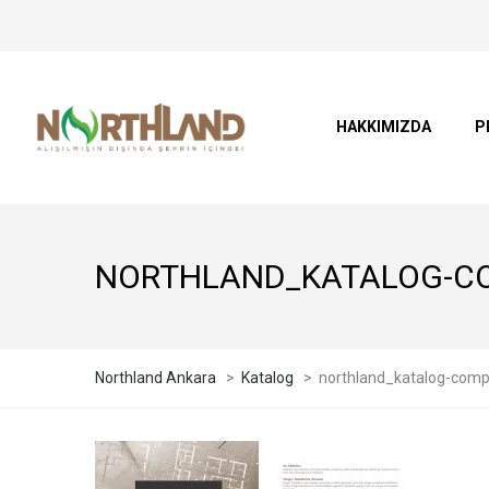
HAKKIMIZDA
P
NORTHLAND_KATALOG-C
Northland Ankara
>
Katalog
>
northland_katalog-com