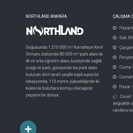
NORTHLAND ANKARA
ÇALIŞMA 
Pazarte
Salı: 09
Doğusunda 1.210.000 m² Kartaltepe Kent
Çarşam
Ormanı, batısında 80.000 m² park alanı ile
Perşem
ilk ve orta öğretim alanı, kuzeyinde sağlık
Cuma: 0
ocağı ve park, güneyinde ise park alanı
bulunan dört tarafı yeşille kaplı eşsiz bir
Cumarte
lokasyonda, 110 metre yüksekliğinde iki
Pazar: 
kulesi ile bulutlara komşu olacağınız
yepyeni bir dünya.
Covid-
değişiklik 
randevu içi