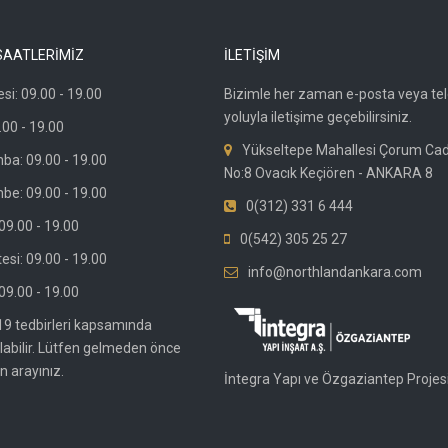
SAATLERİMİZ
İLETİŞİM
si: 09.00 - 19.00
Bizimle her zaman e-posta veya te
yoluyla iletişime geçebilirsiniz.
.00 - 19.00
Yükseltepe Mahallesi Çorum Ca
ba: 09.00 - 19.00
No:8 Ovacık Keçiören - ANKARA 8
be: 09.00 - 19.00
0(312) 331 6 444
9.00 - 19.00
0(542) 305 25 27
si: 09.00 - 19.00
info@northlandankara.com
09.00 - 19.00
19 tedbirleri kapsamında
olabilir. Lütfen gelmeden önce
n arayınız.
İntegra Yapı ve Özgaziantep Projesi