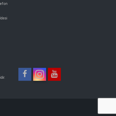
lefon
ddesi
dir.