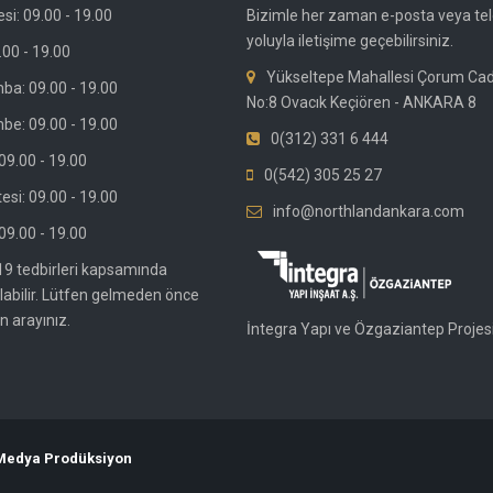
si: 09.00 - 19.00
Bizimle her zaman e-posta veya te
yoluyla iletişime geçebilirsiniz.
.00 - 19.00
Yükseltepe Mahallesi Çorum Ca
ba: 09.00 - 19.00
No:8 Ovacık Keçiören - ANKARA 8
be: 09.00 - 19.00
0(312) 331 6 444
9.00 - 19.00
0(542) 305 25 27
si: 09.00 - 19.00
info@northlandankara.com
09.00 - 19.00
19 tedbirleri kapsamında
olabilir. Lütfen gelmeden önce
n arayınız.
İntegra Yapı ve Özgaziantep Projesi
 Medya Prodüksiyon