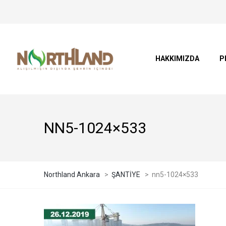
HAKKIMIZDA
P
NN5-1024×533
Northland Ankara
>
ŞANTİYE
>
nn5-1024×533