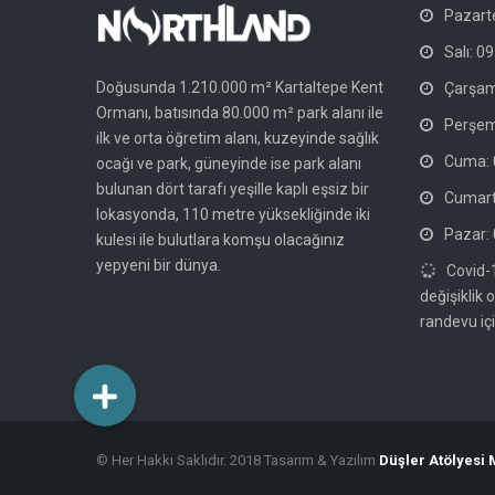
Pazarte
Salı: 09
Doğusunda 1.210.000 m² Kartaltepe Kent
Çarşam
Ormanı, batısında 80.000 m² park alanı ile
Perşem
ilk ve orta öğretim alanı, kuzeyinde sağlık
Cuma: 0
ocağı ve park, güneyinde ise park alanı
bulunan dört tarafı yeşille kaplı eşsiz bir
Cumarte
lokasyonda, 110 metre yüksekliğinde iki
Pazar: 
kulesi ile bulutlara komşu olacağınız
yepyeni bir dünya.
Covid-
değişiklik 
randevu içi
© Her Hakkı Saklıdır. 2018 Tasarım & Yazılım
Düşler Atölyesi