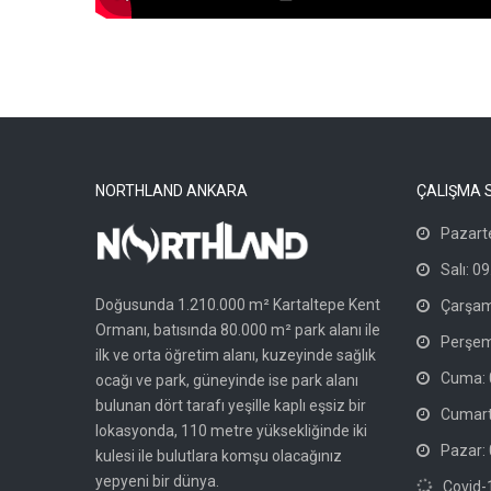
NORTHLAND ANKARA
ÇALIŞMA 
Pazarte
Salı: 09
Doğusunda 1.210.000 m² Kartaltepe Kent
Çarşam
Ormanı, batısında 80.000 m² park alanı ile
Perşem
ilk ve orta öğretim alanı, kuzeyinde sağlık
Cuma: 0
ocağı ve park, güneyinde ise park alanı
bulunan dört tarafı yeşille kaplı eşsiz bir
Cumarte
lokasyonda, 110 metre yüksekliğinde iki
Pazar: 
kulesi ile bulutlara komşu olacağınız
yepyeni bir dünya.
Covid-