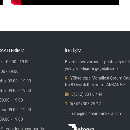
SAATLERİMİZ
İLETİŞİM
si: 09.00 - 19.00
Bizimle her zaman e-posta veya te
yoluyla iletişime geçebilirsiniz.
.00 - 19.00
Yükseltepe Mahallesi Çorum Ca
ba: 09.00 - 19.00
No:8 Ovacık Keçiören - ANKARA 8
be: 09.00 - 19.00
0(312) 331 6 444
9.00 - 19.00
0(542) 305 25 27
si: 09.00 - 19.00
info@northlandankara.com
09.00 - 19.00
19 tedbirleri kapsamında