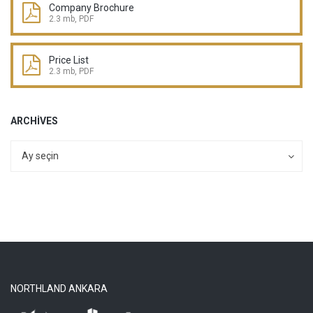
Company Brochure
2.3 mb, PDF
Price List
2.3 mb, PDF
ARCHIVES
Archives
Archives
Ay seçin
NORTHLAND ANKARA