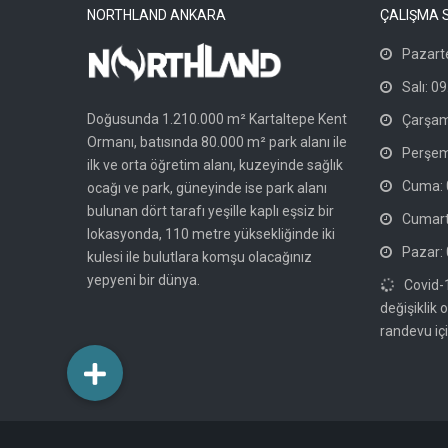
NORTHLAND ANKARA
ÇALIŞMA 
Pazarte
Salı: 09
Doğusunda 1.210.000 m² Kartaltepe Kent
Çarşam
Ormanı, batısında 80.000 m² park alanı ile
Perşem
ilk ve orta öğretim alanı, kuzeyinde sağlık
Cuma: 0
ocağı ve park, güneyinde ise park alanı
bulunan dört tarafı yeşille kaplı eşsiz bir
Cumarte
lokasyonda, 110 metre yüksekliğinde iki
Pazar: 
kulesi ile bulutlara komşu olacağınız
yepyeni bir dünya.
Covid-
değişiklik 
randevu içi