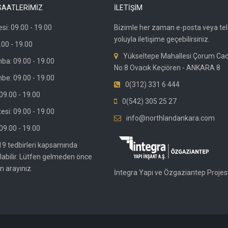
SAATLERİMİZ
İLETİŞİM
si: 09.00 - 19.00
Bizimle her zaman e-posta veya te
yoluyla iletişime geçebilirsiniz.
.00 - 19.00
Yükseltepe Mahallesi Çorum Ca
ba: 09.00 - 19.00
No:8 Ovacık Keçiören - ANKARA 8
be: 09.00 - 19.00
0(312) 331 6 444
9.00 - 19.00
0(542) 305 25 27
si: 09.00 - 19.00
info@northlandankara.com
09.00 - 19.00
19 tedbirleri kapsamında
olabilir. Lütfen gelmeden önce
n arayınız.
İntegra Yapı ve Özgaziantep Projesi