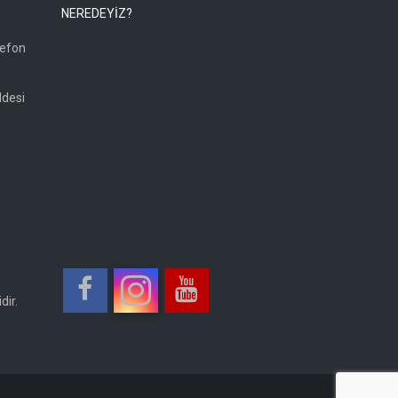
NEREDEYİZ?
lefon
ddesi
dir.