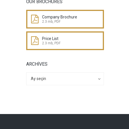
OUR BROCHURES
Company Brochure
2.3 mb, PDF
Price List
2.3 mb, PDF
ARCHIVES
Archives
Archives
Ay seçin