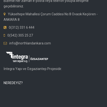
Bizimle her zaman e-posta veya telefon yoluyla iletişime
geçebilirsiniz.
Yükseltepe Mahallesi Çorum Caddesi No:8 Ovacık Keçiören -
ANKARA 8
0(312) 331 6 444
0(542) 305 25 27
info@northlandankara.com
İntegra Yapı ve Özgaziantep Projesidir.
NEREDEYİZ?