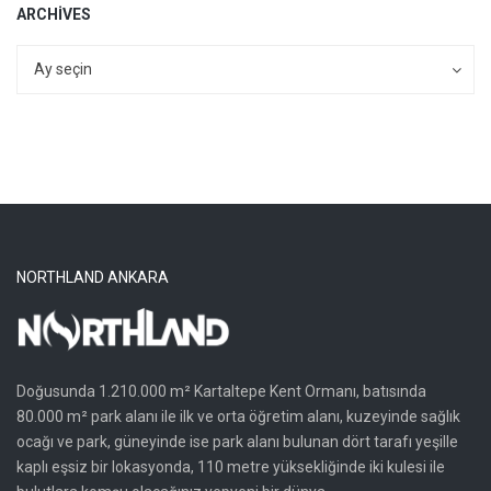
ARCHIVES
Archives
Archives
Ay seçin
NORTHLAND ANKARA
Doğusunda 1.210.000 m² Kartaltepe Kent Ormanı, batısında
80.000 m² park alanı ile ilk ve orta öğretim alanı, kuzeyinde sağlık
ocağı ve park, güneyinde ise park alanı bulunan dört tarafı yeşille
kaplı eşsiz bir lokasyonda, 110 metre yüksekliğinde iki kulesi ile