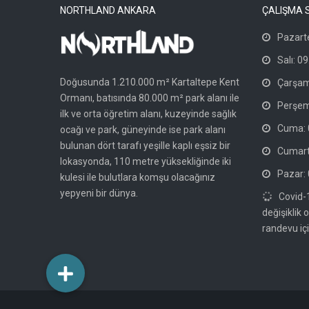
NORTHLAND ANKARA
ÇALIŞMA 
Pazarte
Salı: 09
Doğusunda 1.210.000 m² Kartaltepe Kent
Çarşam
Ormanı, batısında 80.000 m² park alanı ile
Perşem
ilk ve orta öğretim alanı, kuzeyinde sağlık
Cuma: 0
ocağı ve park, güneyinde ise park alanı
bulunan dört tarafı yeşille kaplı eşsiz bir
Cumarte
lokasyonda, 110 metre yüksekliğinde iki
Pazar: 
kulesi ile bulutlara komşu olacağınız
yepyeni bir dünya.
Covid-
değişiklik 
randevu içi