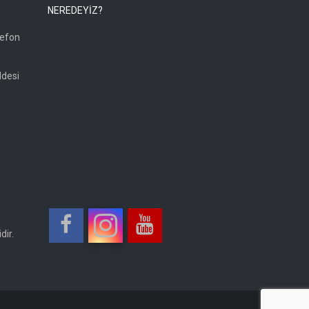
NEREDEYİZ?
lefon
ddesi
dir.