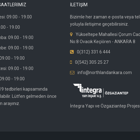
SAATLERİMİZ
İLETİŞİM
si: 09.00 - 19.00
Bizimle her zaman e-posta veya te
yoluyla iletişime geçebilirsiniz.
.00 - 19.00
Yükseltepe Mahallesi Çorum Ca
ba: 09.00 - 19.00
No:8 Ovacık Keçiören - ANKARA 8
be: 09.00 - 19.00
0(312) 331 6 444
9.00 - 19.00
0(542) 305 25 27
si: 09.00 - 19.00
info@northlandankara.com
09.00 - 19.00
19 tedbirleri kapsamında
olabilir. Lütfen gelmeden önce
n arayınız.
İntegra Yapı ve Özgaziantep Projesi