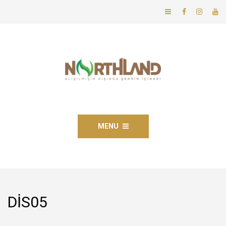
MENU
DIS05