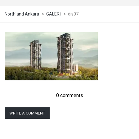
Northland Ankara
>
GALERİ
>
dis07
0 comments
WRITE A COMMENT