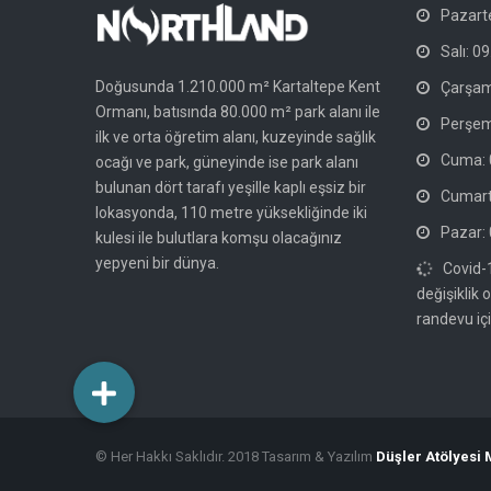
Pazarte
Salı: 09
Doğusunda 1.210.000 m² Kartaltepe Kent
Çarşam
Ormanı, batısında 80.000 m² park alanı ile
Perşem
ilk ve orta öğretim alanı, kuzeyinde sağlık
Cuma: 0
ocağı ve park, güneyinde ise park alanı
bulunan dört tarafı yeşille kaplı eşsiz bir
Cumarte
lokasyonda, 110 metre yüksekliğinde iki
Pazar: 
kulesi ile bulutlara komşu olacağınız
yepyeni bir dünya.
Covid-
değişiklik 
randevu içi
© Her Hakkı Saklıdır. 2018 Tasarım & Yazılım
Düşler Atölyesi