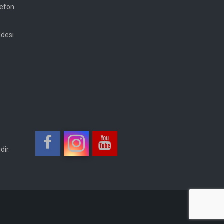
lefon
ddesi
dir.