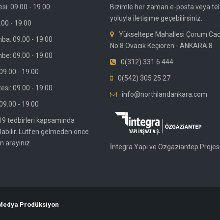
si: 09.00 - 19.00
Bizimle her zaman e-posta veya te
yoluyla iletişime geçebilirsiniz.
.00 - 19.00
Yükseltepe Mahallesi Çorum Ca
ba: 09.00 - 19.00
No:8 Ovacık Keçiören - ANKARA 8
be: 09.00 - 19.00
0(312) 331 6 444
9.00 - 19.00
0(542) 305 25 27
si: 09.00 - 19.00
info@northlandankara.com
09.00 - 19.00
19 tedbirleri kapsamında
olabilir. Lütfen gelmeden önce
n arayınız.
İntegra Yapı ve Özgaziantep Projesi
 Medya Prodüksiyon