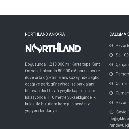
NORTHLAND ANKARA
ÇALIŞMA 
Pazarte
Salı: 09
Doğusunda 1.210.000 m² Kartaltepe Kent
Çarşam
Ormanı, batısında 80.000 m² park alanı ile
Perşem
ilk ve orta öğretim alanı, kuzeyinde sağlık
Cuma: 0
ocağı ve park, güneyinde ise park alanı
bulunan dört tarafı yeşille kaplı eşsiz bir
Cumarte
lokasyonda, 110 metre yüksekliğinde iki
Pazar: 
kulesi ile bulutlara komşu olacağınız
yepyeni bir dünya.
Covid-
değişiklik 
randevu içi