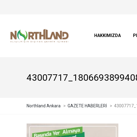
HAKKIMIZDA
P
43007717_180669389940
Northland Ankara
>
GAZETE HABERLERİ
>
43007717_