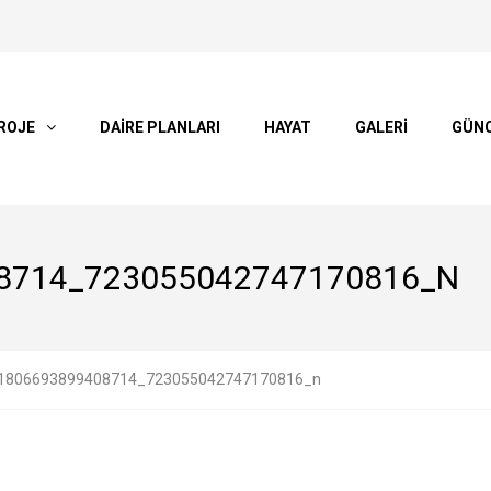
ROJE
DAİRE PLANLARI
HAYAT
GALERİ
GÜN
8714_723055042747170816_N
1806693899408714_723055042747170816_n