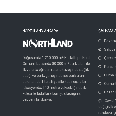
NORTHLAND ANKARA
ÇALIŞMA 
Pazarte
Salı: 09
Doğusunda 1.210.000 m² Kartaltepe Kent
Çarşam
Ormanı, batısında 80.000 m² park alanı ile
Perşem
ilk ve orta öğretim alanı, kuzeyinde sağlık
Cuma: 0
ocağı ve park, güneyinde ise park alanı
bulunan dört tarafı yeşille kaplı eşsiz bir
Cumarte
lokasyonda, 110 metre yüksekliğinde iki
Pazar: 
kulesi ile bulutlara komşu olacağınız
yepyeni bir dünya.
Covid-
değişiklik 
randevu içi