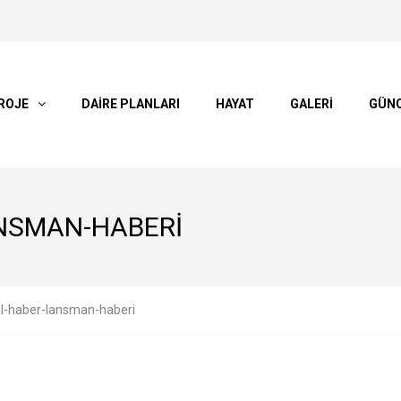
ROJE
DAİRE PLANLARI
HAYAT
GALERİ
GÜN
NSMAN-HABERI
l-haber-lansman-haberi