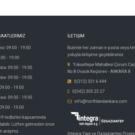
SAATLERİMİZ
İLETİŞİM
si: 09.00 - 19.00
Bizimle her zaman e-posta veya te
yoluyla iletişime geçebilirsiniz.
.00 - 19.00
Yükseltepe Mahallesi Çorum Ca
ba: 09.00 - 19.00
No:8 Ovacık Keçiören - ANKARA 8
be: 09.00 - 19.00
0(312) 331 6 444
9.00 - 19.00
0(542) 305 25 27
si: 09.00 - 19.00
info@northlandankara.com
09.00 - 19.00
19 tedbirleri kapsamında
olabilir. Lütfen gelmeden önce
n arayınız.
İntegra Yapı ve Özgaziantep Projesi