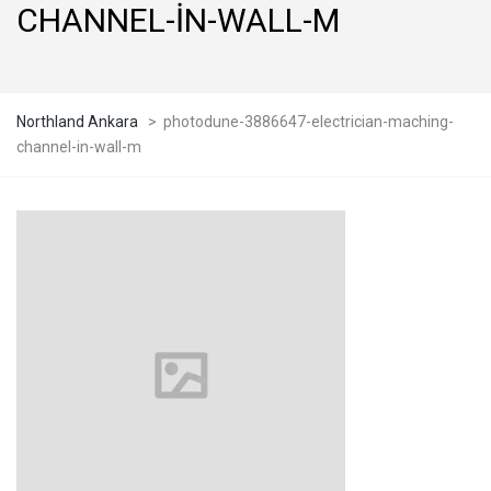
CHANNEL-IN-WALL-M
Northland Ankara
>
photodune-3886647-electrician-maching-
channel-in-wall-m