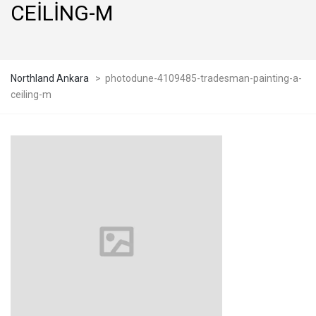
CEILING-M
Northland Ankara
>
photodune-4109485-tradesman-painting-a-
ceiling-m