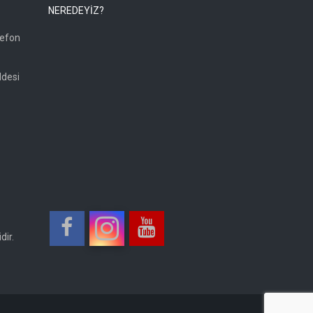
NEREDEYİZ?
lefon
ddesi
dir.