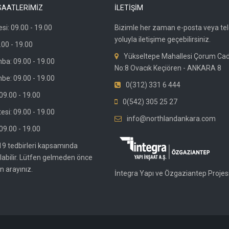
SAATLERİMİZ
İLETİŞİM
si: 09.00 - 19.00
Bizimle her zaman e-posta veya te
yoluyla iletişime geçebilirsiniz.
.00 - 19.00
Yükseltepe Mahallesi Çorum Ca
ba: 09.00 - 19.00
No:8 Ovacık Keçiören - ANKARA 8
be: 09.00 - 19.00
0(312) 331 6 444
9.00 - 19.00
0(542) 305 25 27
si: 09.00 - 19.00
info@northlandankara.com
09.00 - 19.00
19 tedbirleri kapsamında
olabilir. Lütfen gelmeden önce
n arayınız.
İntegra Yapı ve Özgaziantep Projesi