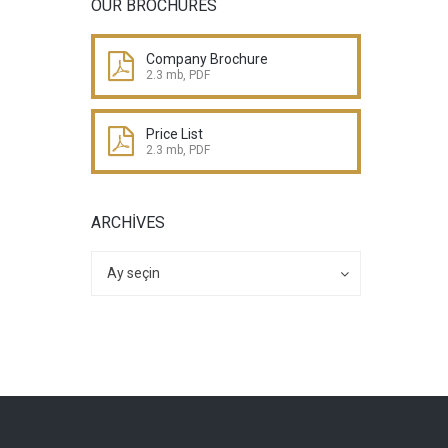
OUR BROCHURES
Company Brochure
2.3 mb, PDF
Price List
2.3 mb, PDF
ARCHIVES
Archives
Archives
Ay seçin