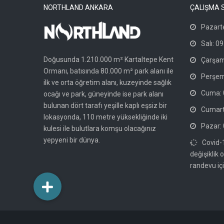
NORTHLAND ANKARA
ÇALIŞMA 
Pazarte
Salı: 09
Doğusunda 1.210.000 m² Kartaltepe Kent
Çarşam
Ormanı, batısında 80.000 m² park alanı ile
Perşem
ilk ve orta öğretim alanı, kuzeyinde sağlık
Cuma: 0
ocağı ve park, güneyinde ise park alanı
bulunan dört tarafı yeşille kaplı eşsiz bir
Cumarte
lokasyonda, 110 metre yüksekliğinde iki
Pazar: 
kulesi ile bulutlara komşu olacağınız
yepyeni bir dünya.
Covid-
değişiklik 
randevu içi