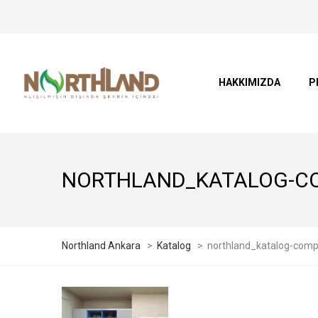
HAKKIMIZDA
P
NORTHLAND_KATALOG-C
Northland Ankara
>
Katalog
>
northland_katalog-com