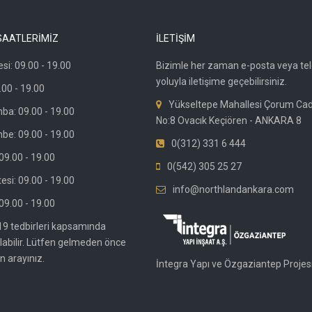
SAATLERİMİZ
İLETİŞİM
si: 09.00 - 19.00
Bizimle her zaman e-posta veya te
yoluyla iletişime geçebilirsiniz.
.00 - 19.00
Yükseltepe Mahallesi Çorum Ca
ba: 09.00 - 19.00
No:8 Ovacık Keçiören - ANKARA 8
be: 09.00 - 19.00
0(312) 331 6 444
9.00 - 19.00
0(542) 305 25 27
si: 09.00 - 19.00
info@northlandankara.com
09.00 - 19.00
19 tedbirleri kapsamında
olabilir. Lütfen gelmeden önce
n arayınız.
İntegra Yapı ve Özgaziantep Projesi