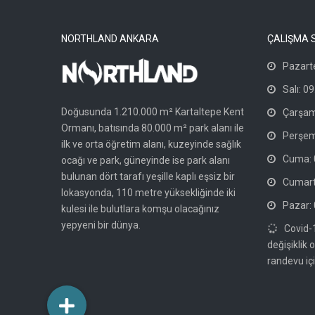
NORTHLAND ANKARA
ÇALIŞMA 
Pazarte
Salı: 09
Doğusunda 1.210.000 m² Kartaltepe Kent
Çarşam
Ormanı, batısında 80.000 m² park alanı ile
Perşem
ilk ve orta öğretim alanı, kuzeyinde sağlık
Cuma: 0
ocağı ve park, güneyinde ise park alanı
bulunan dört tarafı yeşille kaplı eşsiz bir
Cumarte
lokasyonda, 110 metre yüksekliğinde iki
Pazar: 
kulesi ile bulutlara komşu olacağınız
yepyeni bir dünya.
Covid-
değişiklik 
randevu içi