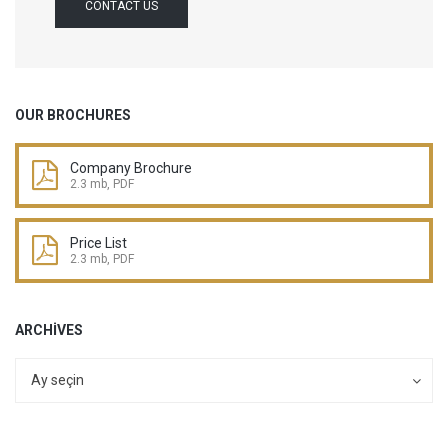
CONTACT US
OUR BROCHURES
Company Brochure
2.3 mb, PDF
Price List
2.3 mb, PDF
ARCHIVES
Archives
Archives
Ay seçin