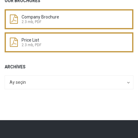
OUR BROCHURES
Company Brochure
2.3 mb, PDF
Price List
2.3 mb, PDF
ARCHIVES
Archives
Archives
Ay seçin