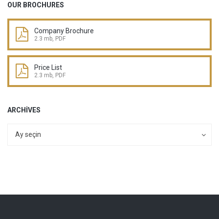
OUR BROCHURES
Company Brochure
2.3 mb, PDF
Price List
2.3 mb, PDF
ARCHIVES
Archives
Archives
Ay seçin