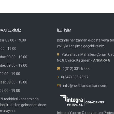
SAATLERİMİZ
İLETİŞİM
si: 09.00 - 19.00
Bizimle her zaman e-posta veya te
yoluyla iletişime geçebilirsiniz.
.00 - 19.00
Yükseltepe Mahallesi Çorum Ca
ba: 09.00 - 19.00
No:8 Ovacık Keçiören - ANKARA 8
be: 09.00 - 19.00
0(312) 331 6 444
9.00 - 19.00
0(542) 305 25 27
si: 09.00 - 19.00
info@northlandankara.com
09.00 - 19.00
19 tedbirleri kapsamında
olabilir. Lütfen gelmeden önce
n arayınız.
İntegra Yapı ve Özgaziantep Projesi