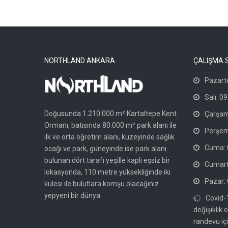
NORTHLAND ANKARA
ÇALIŞMA 
Pazarte
Salı: 09
Doğusunda 1.210.000 m² Kartaltepe Kent
Çarşam
Ormanı, batısında 80.000 m² park alanı ile
Perşem
ilk ve orta öğretim alanı, kuzeyinde sağlık
Cuma: 0
ocağı ve park, güneyinde ise park alanı
bulunan dört tarafı yeşille kaplı eşsiz bir
Cumarte
lokasyonda, 110 metre yüksekliğinde iki
Pazar: 
kulesi ile bulutlara komşu olacağınız
yepyeni bir dünya.
Covid-
değişiklik 
randevu içi