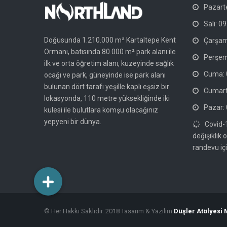
Pazarte
Salı: 09
Doğusunda 1.210.000 m² Kartaltepe Kent
Çarşam
Ormanı, batısında 80.000 m² park alanı ile
Perşem
ilk ve orta öğretim alanı, kuzeyinde sağlık
Cuma: 0
ocağı ve park, güneyinde ise park alanı
bulunan dört tarafı yeşille kaplı eşsiz bir
Cumarte
lokasyonda, 110 metre yüksekliğinde iki
Pazar: 
kulesi ile bulutlara komşu olacağınız
yepyeni bir dünya.
Covid-
değişiklik 
randevu içi
© Her Hakkı Saklıdır. 2018 Tasarım & Yazılım
Düşler Atölyesi