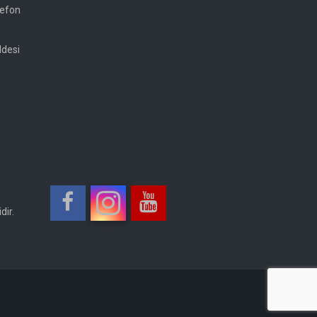
lefon
ddesi
dir.