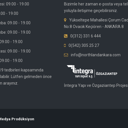
si: 09.00 - 19.00
Bizimle her zaman e-posta veya te
yoluyla iletişime geçebilirsiniz.
.00 - 19.00
Yükseltepe Mahallesi Çorum Ca
ba: 09.00 - 19.00
No:8 Ovacık Keçiören - ANKARA 8
be: 09.00 - 19.00
0(312) 331 6 444
9.00 - 19.00
0(542) 305 25 27
si: 09.00 - 19.00
info@northlandankara.com
09.00 - 19.00
19 tedbirleri kapsamında
olabilir. Lütfen gelmeden önce
n arayınız.
İntegra Yapı ve Özgaziantep Projesi
 Medya Prodüksiyon